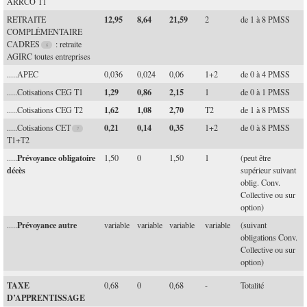
ARRCO T1
12,95
8,64
21,59
RETRAITE
2
de 1 à 8 PMSS
COMPLÉMENTAIRE
CADRES
: retraite
AGIRC toutes entreprises
.....APEC
0,036
0,024
0,06
1+2
de 0 à 4 PMSS
1,29
0,86
2,15
.....Cotisations CEG T1
1
de 0 à 1 PMSS
1,62
1,08
2,70
.....Cotisations CEG T2
T2
de 1 à 8 PMSS
0,21
0,14
0,35
.....Cotisations CET
1+2
de 0 à 8 PMSS
T1+T2
Prévoyance obligatoire
.....
1,50
0
1,50
1
(peut être
décès
supérieur suivant
oblig. Conv.
Collective ou sur
option)
Prévoyance autre
.....
variable
variable
variable
variable
(suivant
obligations Conv.
Collective ou sur
option)
TAXE
0,68
0
0,68
-
Totalité
D’APPRENTISSAGE