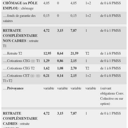
CHÔMAGE (ex PÔLE
4,05
0
4,05
1+2
de 0 à 8 PMSS
EMPLOI)
: chômage
.....fonds de garantie des
0,15
0
0,15
1+2
de 0 à 8 PMSS
salaires
RETRAITE
4,72
3,15
7,87
1
de 0 à 1 PMSS
COMPLÉMENTAIRE
NON CADRES
: retraite
T1
12,95
8,64
21,59
.....Retraite T2
T2
de 1 à 8 PMSS
1,29
0,86
2,15
.....Cotisations CEG
T1
1
de 0 à 1 PMSS
1,62
1,08
2,70
.....Cotisations CEG T2
T2
de 1 à 8 PMSS
0,21
0,14
2,15
.....Cotisations CET
1+2
de 0 à 8 PMSS
T1+T2
Prévoyance
.....
variable
variable
variable
variable
(suivant
obligations Conv.
Collective ou sur
option)
RETRAITE
4,72
3,15
7,87
1
de 0 à 1 PMSS
COMPLÉMENTAIRE
CADRES
: retraite