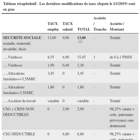
Tableau récapitulatif - Les dernières modifications de taux (depuis le 1/1/2019) sont
en gras
Assiette
TAUX
TAUX
/
Assiette /
employ.
salarié
TOTAL
Tranche
Montant
SECURITE SOCIALE
13,00
:
13,00
0,00
-
Totalité
maladie, maternité,
invalidité, décès
.....Vieillesse
8,55
6,90
15,45
1
de 0 à 1 PMSS
.....Vieillesse
1,90
0,40
2,30
-
Totalité
.....Allocations
3,45
0
3,45
-
Totalité
familiales<=3,5SMIC
.....Allocations
1,80
0
1,80
-
Totalité
familiales>3,5SMIC
.....Accident du travail
variable
0
variable
-
Totalité
CSG + CRDS NON
0
2,90
2,90
-
98,25% salaire +
DÉDUCTIBLES
cotis. patronales
prévoyance sans
abattement
CSG DÉDUCTIBLE
0
6,80
6,80
-
98,25% salaire +
cotis. patronales