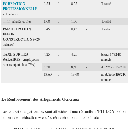
FORMATION
0,55
0
0,55
-
Totalité
PROFESSIONNELLE
:
-11 salariés
.....11 salariés et plus
1,00
0
1,00
-
Totalité
PARTICIPATION
0,45
0
0,45
-
Totalité
EFFORT
CONSTRUCTION
(+20
salariés)
TAXE SUR LES
7924
4,25
0
4,25
-
jusqu’à
€
SALAIRES
(employeurs
annuels
non assujettis à la TVA)
7925
15821
8,50
0
8,50
-
de
à
€
15821
13,60
0
13,60
-
au delà de
€
annuels
Le Renforcement des Allègements Généraux
réduction ’FILLON’
Les cotisations patronales sont affectées d’une
selon
coef
la formule : réduction =
x rémunération annuelle brute