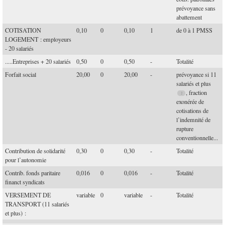
prévoyance sans
abattement
COTISATION
0,10
0
0,10
1
de 0 à 1 PMSS
LOGEMENT : employeurs
- 20 salariés
.....Entreprises + 20 salariés
0,50
0
0,50
-
Totalité
Forfait social
20,00
0
20,00
-
prévoyance si 11
salariés et plus
, fraction
exonérée de
cotisations de
l’indemnité de
rupture
conventionnelle...
Contribution de solidarité
0,30
0
0,30
-
Totalité
pour l’autonomie
Contrib. fonds paritaire
0,016
0
0,016
-
Totalité
financt syndicats
VERSEMENT DE
variable
0
variable
-
Totalité
TRANSPORT (11 salariés
et plus) :