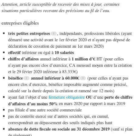
Attention, article susceptible de recevoir des mises à jour, certaines
situations particulières recevant des précisions au fil de l’eau.
entreprises éligibles
très petites entreprises
, indépendants, professions libérales (ayant
démarré une activité avant le 1er février 2020 et n’ayant pas déposé de
déclaration de cessation de paiement au 1er mars 2020)
effectif
10 salariés
inférieur ou égal à
chiffre d’affaires
1 million d’€
annuel inférieur à
HT (pour celles
n’ayant pas encore clos d’exercice, CA mensuel moyen entre la création
et le 29 févier 2020 inférieur à 83.333€)
bénéfice
annuel inférieur à 60.000€
(pour celles n’ayant pas
encore clos d’exercice, bénéfice imposable augmenté comme précisé,
calculé sur la durée depuis la création et ramené sur 12 mois)
OU
perte de chiffre
ayant fait l’objet d’une
fermeture obligatoire
d’une
d’affaires d’au moins 50%
en mars 2020 par rapport à mars 2019
pas filiale d’une autre société commerciale
pas de contrôle exercé sur d’autres sociétés qui, en cumul,
correspondrait au dépassement des seuils indiqués plus haut
absence de dette fiscale ou sociale au 31 décembre 2019
(sauf si plan
de règlement)