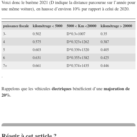
Voici donc le barème 2021 (D indique la distance parcourue sur l’année pour
une même voiture), en hausse d’environ 10% par rapport à celui de 2020.
puissance fiscale
kilométrage < 5000
5000 < Km <20000
kilométrage > 20000
3-
0.502
D*0.3+1007
0.35
4
0.575
D*0.323+1262
0.387
5
0.603
D*0.339+1320
0.405
6
0.631
D*0.355+1382
0.425
7+
0.661
D*0.374+1435
0.446
.
électriques
majoration de
Rappelons que les véhicules
bénéficient d’une
20%
.
Réagir à cet article ?