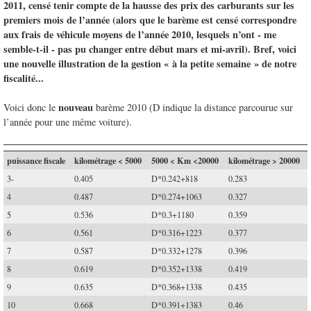
2011, censé tenir compte de la hausse des prix des carburants sur les
premiers mois de l’année (alors que le barème est censé correspondre
aux frais de véhicule moyens de l’année 2010, lesquels n’ont - me
semble-t-il - pas pu changer entre début mars et mi-avril). Bref, voici
une nouvelle illustration de la gestion « à la petite semaine » de notre
fiscalité...
nouveau
Voici donc le
barème 2010 (D indique la distance parcourue sur
l’année pour une même voiture).
puissance fiscale
kilométrage < 5000
5000 < Km <20000
kilométrage > 20000
3-
0.405
D*0.242+818
0.283
4
0.487
D*0.274+1063
0.327
5
0.536
D*0.3+1180
0.359
6
0.561
D*0.316+1223
0.377
7
0.587
D*0.332+1278
0.396
8
0.619
D*0.352+1338
0.419
9
0.635
D*0.368+1338
0.435
10
0.668
D*0.391+1383
0.46