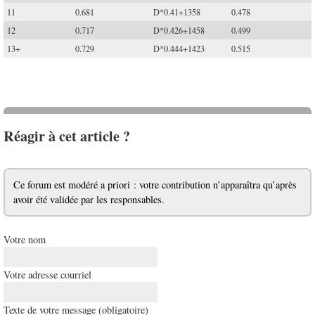
11
0.681
D*0.41+1358
0.478
12
0.717
D*0.426+1458
0.499
13+
0.729
D*0.444+1423
0.515
Réagir à cet article ?
Ce forum est modéré a priori : votre contribution n’apparaîtra qu’après
avoir été validée par les responsables.
Votre nom
Votre adresse courriel
Texte de votre message (obligatoire)