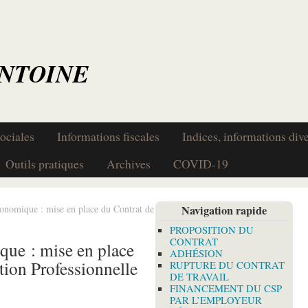
ANTOINE
ociales
Informations fiscales
Indices, informations div
Outils pratiques
Archives
COVID-19
onomique : mise en place du Contrat de
Navigation rapide
PROPOSITION DU
CONTRAT
ue : mise en place
ADHÉSION
tion Professionnelle
RUPTURE DU CONTRAT
DE TRAVAIL
FINANCEMENT DU CSP
PAR L’EMPLOYEUR