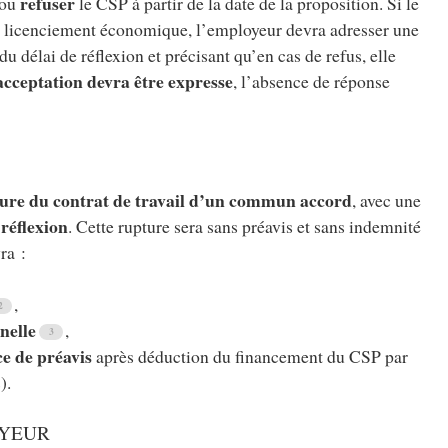
refuser
ou
le CSP à partir de la date de la proposition. Si le
n du licenciement économique, l’employeur devra adresser une
du délai de réflexion et précisant qu’en cas de refus, elle
acceptation devra être expresse
, l’absence de réponse
ure du contrat de travail d’un commun accord
, avec une
 réflexion
. Cette rupture sera sans préavis et sans indemnité
ra :
,
nelle
,
e de préavis
après déduction du financement du CSP par
).
OYEUR