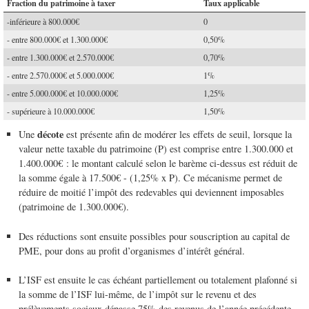
Fraction du patrimoine à taxer
Taux applicable
-inférieure à 800.000€
0
- entre 800.000€ et 1.300.000€
0,50%
- entre 1.300.000€ et 2.570.000€
0,70%
- entre 2.570.000€ et 5.000.000€
1%
- entre 5.000.000€ et 10.000.000€
1,25%
- supérieure à 10.000.000€
1,50%
décote
Une
est présente afin de modérer les effets de seuil, lorsque la
valeur nette taxable du patrimoine (P) est comprise entre 1.300.000 et
1.400.000€ : le montant calculé selon le barème ci-dessus est réduit de
la somme égale à 17.500€ - (1,25% x P). Ce mécanisme permet de
réduire de moitié l’impôt des redevables qui deviennent imposables
(patrimoine de 1.300.000€).
Des réductions sont ensuite possibles pour souscription au capital de
PME, pour dons au profit d’organismes d’intérêt général.
L’ISF est ensuite le cas échéant partiellement ou totalement plafonné si
la somme de l’ISF lui-même, de l’impôt sur le revenu et des
prélèvements sociaux dépasse 75% des revenus de l’année précédente.