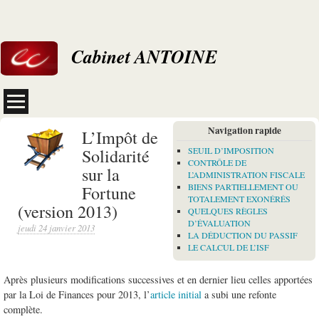
Cabinet ANTOINE
Navigation rapide
L’Impôt de
Solidarité
SEUIL D’IMPOSITION
CONTRÔLE DE
sur la
L’ADMINISTRATION FISCALE
Fortune
BIENS PARTIELLEMENT OU
TOTALEMENT EXONÉRÉS
(version 2013)
QUELQUES RÈGLES
D’ÉVALUATION
jeudi 24 janvier 2013
LA DÉDUCTION DU PASSIF
LE CALCUL DE L’ISF
Après plusieurs modifications successives et en dernier lieu celles apportées
par la Loi de Finances pour 2013, l’
article initial
a subi une refonte
complète.