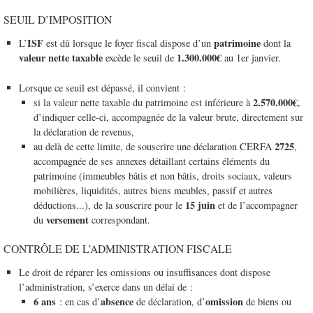
SEUIL D’IMPOSITION
ISF
patrimoine
L’
est dû lorsque le foyer fiscal dispose d’un
dont la
valeur nette taxable
1.300.000€
excède le seuil de
au 1er janvier.
Lorsque ce seuil est dépassé, il convient :
2.570.000€
si la valeur nette taxable du patrimoine est inférieure à
,
d’indiquer celle-ci, accompagnée de la valeur brute, directement sur
la déclaration de revenus,
2725
au delà de cette limite, de souscrire une déclaration CERFA
,
accompagnée de ses annexes détaillant certains éléments du
patrimoine (immeubles bâtis et non bâtis, droits sociaux, valeurs
mobilières, liquidités, autres biens meubles, passif et autres
15 juin
déductions...), de la souscrire pour le
et de l’accompagner
versement
du
correspondant.
CONTRÔLE DE L’ADMINISTRATION FISCALE
Le droit de réparer les omissions ou insuffisances dont dispose
l’administration, s’exerce dans un délai de :
6 ans
absence
omission
: en cas d’
de déclaration, d’
de biens ou