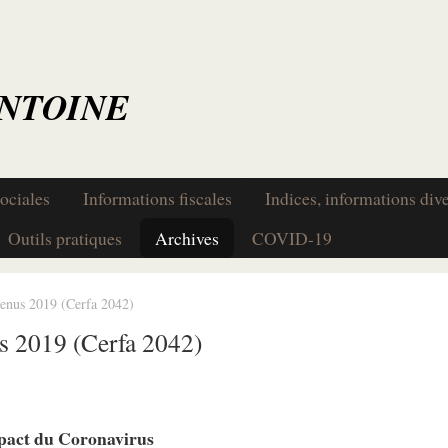
ANTOINE
ociales
Informations fiscales
Indices, informations div
Outils pratiques
Archives
COVID-19
venus 2019 (Cerfa 2042)
us 2019 (Cerfa 2042)
mpact du Coronavirus