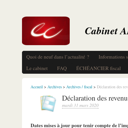
Cabinet 
Quoi de neuf dans l’actualité ?
Informations s
Le cabinet
FAQ
ÉCHÉANCIER fiscal
Accueil
>
Archives
>
Archives / fiscal
>
Déclaration des re
Déclaration des reven
mardi 31 mars 2020
Dates mises à jour pour tenir compte de l’i