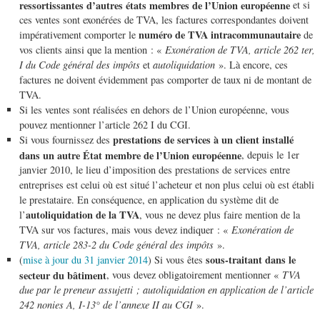
ressortissantes d’autres états membres de l’Union européenne
et si
ces ventes sont exonérées de TVA, les factures correspondantes doivent
numéro de TVA intracommunautaire
impérativement comporter le
de
vos clients ainsi que la mention : «
Exonération de TVA, article 262 ter,
I du Code général des impôts
et
autoliquidation
». Là encore, ces
factures ne doivent évidemment pas comporter de taux ni de montant de
TVA.
Si les ventes sont réalisées en dehors de l’Union européenne, vous
pouvez mentionner l’article 262 I du CGI.
prestations de services à un client installé
Si vous fournissez des
dans un autre État membre de l’Union européenne
, depuis le 1er
janvier 2010, le lieu d’imposition des prestations de services entre
entreprises est celui où est situé l’acheteur et non plus celui où est établi
le prestataire. En conséquence, en application du système dit de
autoliquidation de la TVA
l’
, vous ne devez plus faire mention de la
TVA sur vos factures, mais vous devez indiquer : «
Exonération de
TVA, article 283-2 du Code général des impôts
».
sous-traitant dans le
(
mise à jour du 31 janvier 2014
) Si vous êtes
secteur du bâtiment
, vous devez obligatoirement mentionner «
TVA
due par le preneur assujetti ; autoliquidation en application de l’article
242 nonies A, I-13° de l’annexe II au CGI
».