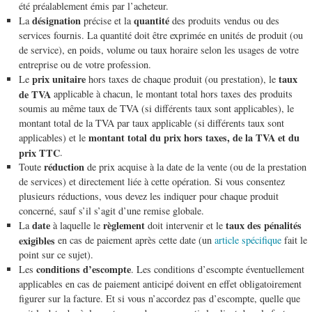
été préalablement émis par l’acheteur.
désignation
quantité
La
précise et la
des produits vendus ou des
services fournis. La quantité doit être exprimée en unités de produit (ou
de service), en poids, volume ou taux horaire selon les usages de votre
entreprise ou de votre profession.
prix unitaire
taux
Le
hors taxes de chaque produit (ou prestation), le
de TVA
applicable à chacun, le montant total hors taxes des produits
soumis au même taux de TVA (si différents taux sont applicables), le
montant total de la TVA par taux applicable (si différents taux sont
montant total du prix hors taxes, de la TVA et du
applicables) et le
prix TTC
.
réduction
Toute
de prix acquise à la date de la vente (ou de la prestation
de services) et directement liée à cette opération. Si vous consentez
plusieurs réductions, vous devez les indiquer pour chaque produit
concerné, sauf s’il s’agit d’une remise globale.
date
règlement
taux des pénalités
La
à laquelle le
doit intervenir et le
exigibles
en cas de paiement après cette date (un
article spécifique
fait le
point sur ce sujet).
conditions d’escompte
Les
. Les conditions d’escompte éventuellement
applicables en cas de paiement anticipé doivent en effet obligatoirement
figurer sur la facture. Et si vous n’accordez pas d’escompte, quelle que