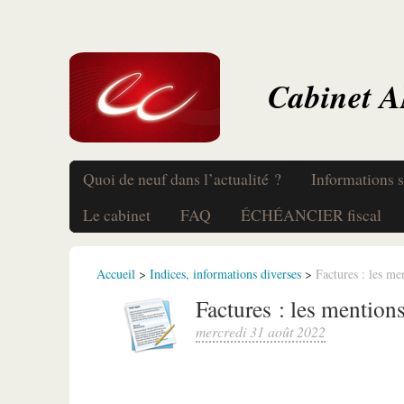
Cabinet 
Quoi de neuf dans l’actualité ?
Informations s
Le cabinet
FAQ
ÉCHÉANCIER fiscal
Accueil
>
Indices, informations diverses
>
Factures : les me
Factures : les mentions
mercredi 31 août 2022