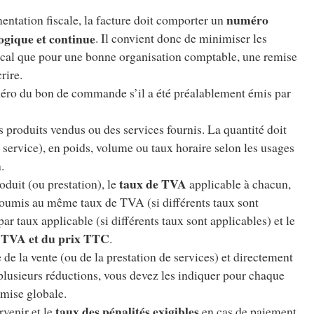
numéro
mentation fiscale, la facture doit comporter un
ogique et continue
. Il convient donc de minimiser les
fiscal que pour une bonne organisation comptable, une remise
rire.
ro du bon de commande s’il a été préalablement émis par
 produits vendus ou des services fournis. La quantité doit
 service), en poids, volume ou taux horaire selon les usages
.
taux de TVA
duit (ou prestation), le
applicable à chacun,
 soumis au même taux de TVA (si différents taux sont
ar taux applicable (si différents taux sont applicables) et le
la TVA et du prix TTC
.
 de la vente (ou de la prestation de services) et directement
 plusieurs réductions, vous devez les indiquer pour chaque
emise globale.
taux des pénalités exigibles
rvenir et le
en cas de paiement