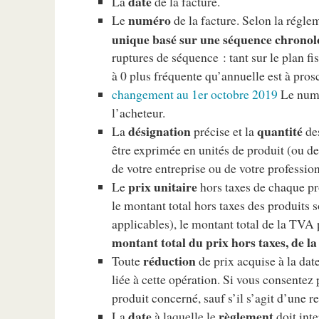
date
La
de la facture.
numéro
Le
de la facture. Selon la régle
unique basé sur une séquence chronol
ruptures de séquence : tant sur le plan 
à 0 plus fréquente qu’annuelle est à prosc
changement au 1er octobre 2019
Le numé
l’acheteur.
désignation
quantité
La
précise et la
des
être exprimée en unités de produit (ou de
de votre entreprise ou de votre profession
prix unitaire
Le
hors taxes de chaque pro
le montant total hors taxes des produits
applicables), le montant total de la TVA p
montant total du prix hors taxes, de 
réduction
Toute
de prix acquise à la date
liée à cette opération. Si vous consentez
produit concerné, sauf s’il s’agit d’une r
date
règlement
La
à laquelle le
doit inte