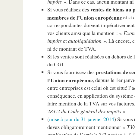
impôts
». Dans ce cas, aucun montant ni 
ventes de biens au p
Si vous réalisez des
membres de l’Union européenne
et si 
correspondantes doivent impérativement
vos clients ainsi que la mention : «
Exoné
impôts
et
autoliquidation
». Là encore, 
ni de montant de TVA.
Si les ventes sont réalisées en dehors d
du CGI.
prestations de se
Si vous fournissez des
l’Union européenne
, depuis le 1er janv
entre entreprises est celui où est situé l’
conséquence, en application du système d
faire mention de la TVA sur vos factures
283-2 du Code général des impôts
».
(
mise à jour du 31 janvier 2014
) Si vous
devez obligatoirement mentionner «
TVA
application de l’article 242 nonies A, I-