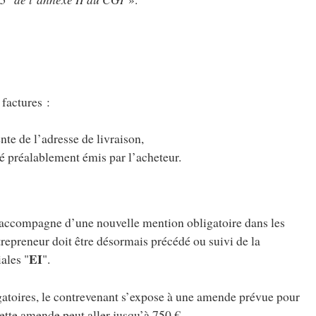
 factures :
ente de l’adresse de livraison,
 préalablement émis par l’acheteur.
s’accompagne d’une nouvelle mention obligatoire dans les
epreneur doit être désormais précédé ou suivi de la
EI
iales "
".
gatoires, le contrevenant s’expose à une amende prévue pour
ette amende peut aller jusqu’à 750 €.