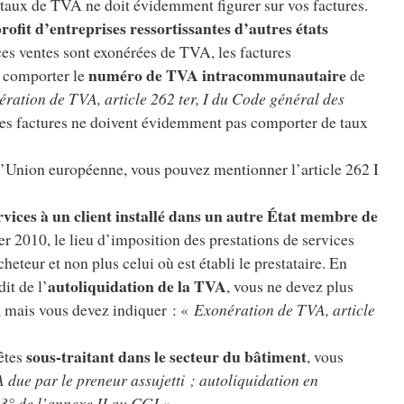
taux de TVA ne doit évidemment figurer sur vos factures.
rofit d’entreprises ressortissantes d’autres états
ces ventes sont exonérées de TVA, les factures
numéro de TVA intracommunautaire
 comporter le
de
ration de TVA, article 262 ter, I du Code général des
ces factures ne doivent évidemment pas comporter de taux
e l’Union européenne, vous pouvez mentionner l’article 262 I
rvices à un client installé dans un autre État membre de
ier 2010, le lieu d’imposition des prestations de services
acheteur et non plus celui où est établi le prestataire. En
autoliquidation de la TVA
it de l’
, vous ne devez plus
, mais vous devez indiquer : «
Exonération de TVA, article
sous-traitant dans le secteur du bâtiment
 êtes
, vous
 due par le preneur assujetti ; autoliquidation en
13° de l’annexe II au CGI
».